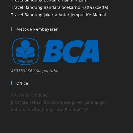
Travel Bandung Bandara Soekarno Hatta (Soetta)
Travel Bandung Jakarta Antar Jemput Ke Alamat
Metode Pembayaran
4381532369 Saepul Azhar
Office
CV. Vanjava Squad
Jl.Kartika I No.6 Blok D, Cipacing, Kec. Jatinangor,
Kabupaten Bandung, Jawa Barat 40262