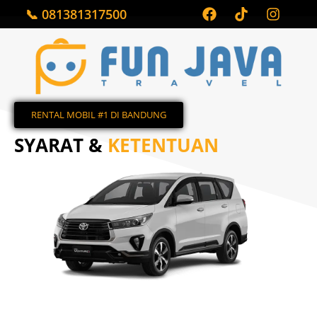
📞 081381317500
RENTAL MOBIL #1 DI BANDUNG​
SYARAT &
KETENTUAN