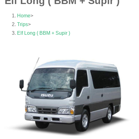
Elf Long ( BBM + Supir )
Home
>
Trips
>
Elf Long ( BBM + Supir )