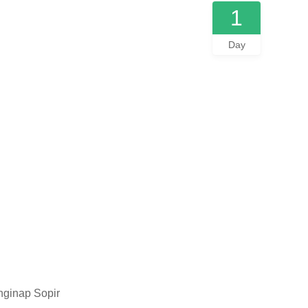
1
Day
nginap Sopir