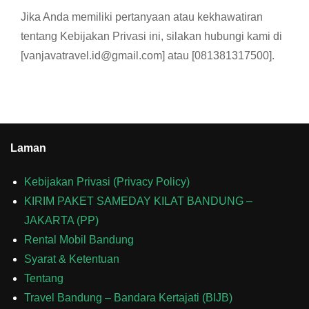
Jika Anda memiliki pertanyaan atau kekhawatiran
tentang Kebijakan Privasi ini, silakan hubungi kami di
[vanjavatravel.id@gmail.com] atau [081381317500].
Laman
Kebijakan Privasi (Privacy Policy)
KIRIM PAKET SAMEDAY KILAT BANDUNG –
JAKARTA (PP)
Rental Mobil Bandung
Syarat & Ketentuan
Tentang
Travel Bandung – Bandara Kertajati (BIJB)