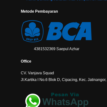
Metode Pembayaran
4381532369 Saepul Azhar
Office
CV. Vanjava Squad
Jl.Kartika I No.6 Blok D, Cipacing, Kec. Jatinang