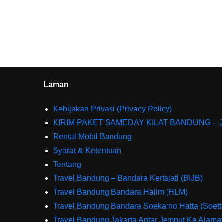
Laman
Kebijakan Privasi (Privacy Policy)
KIRIM PAKET SAMEDAY KILAT BANDUNG – 
Rental Mobil Bandung
Syarat & Ketentuan
Tentang
Travel Bandung – Bandara Kertajati (BIJB)
Travel Bandung Bandara Halim (HLM)
Travel Bandung Bandara Soekarno Hatta (Soett
Travel Bandung Jakarta Antar Jemput Ke Alama