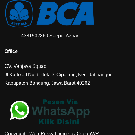
4381532369 Saepul Azhar
Office
CV. Vanjava Squad
Jl.Kartika I No.6 Blok D, Cipacing, Kec. Jatinangor,
Kabupaten Bandung, Jawa Barat 40262
Copyright - WordPress Theme by OceanWP